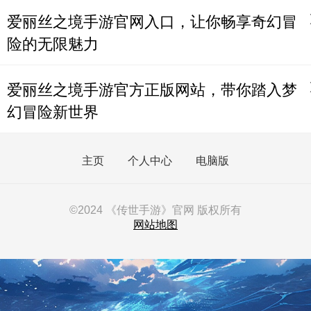
爱丽丝之境手游官网入口，让你畅享奇幻冒
险的无限魅力
爱丽丝之境手游官方正版网站，带你踏入梦
幻冒险新世界
主页
个人中心
电脑版
©
2024 《传世手游》官网 版权所有
网站地图