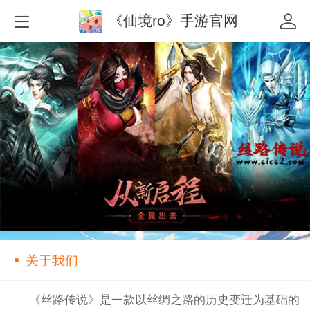
《仙境ro》手游官网
关于我们
《丝路传说》是一款以丝绸之路的历史变迁为基础的