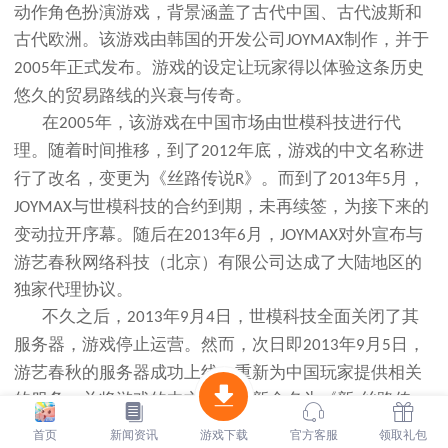
动作角色扮演游戏，背景涵盖了古代中国、古代波斯和
古代欧洲。该游戏由韩国的开发公司
制作，并于
JOYMAX
年正式发布。游戏的设定让玩家得以体验这条历史
2005
悠久的贸易路线的兴衰与传奇。
在
年，该游戏在中国市场由世模科技进行代
2005
理。随着时间推移，到了
年底，游戏的中文名称进
2012
行了改名，变更为《丝路传说
》。而到了
年
月，
R
2013
5
与世模科技的合约到期，未再续签，为接下来的
JOYMAX
变动拉开序幕。随后在
年
月，
对外宣布与
2013
6
JOYMAX
游艺春秋网络科技（北京）有限公司达成了大陆地区的
独家代理协议。
不久之后，
年
月
日，世模科技全面关闭了其
2013
9
4
服务器，游戏停止运营。然而，次日即
年
月
日，
2013
9
5
游艺春秋的服务器成功上线，重新为中国玩家提供相关
的服务，并将游戏的中文名称重新命名为《新·丝路传
说》。这一系列的变动不仅反映了游戏的沉浮历程，也
首页
新闻资讯
游戏下载
官方客服
领取礼包